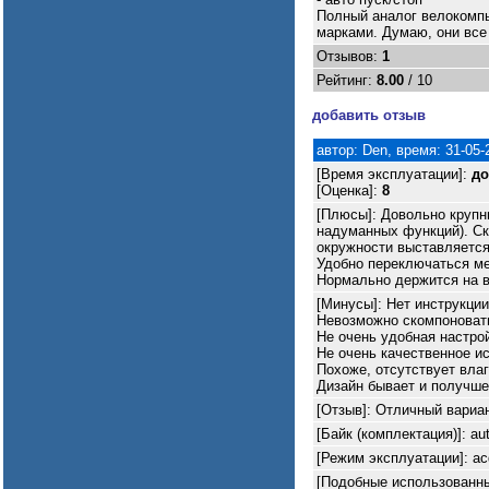
Полный аналог велокомпь
марками. Думаю, они все
Отзывов:
1
Рейтинг:
8.00
/ 10
добавить отзыв
автор: Den, время: 31-05-
[Время эксплуатации]:
до
[Оценка]:
8
[Плюсы]: Довольно крупн
надуманных функций). Ск
окружности выставляется
Удобно переключаться м
Нормально держится на ве
[Минусы]: Нет инструкции
Невозможно скомпоноват
Не очень удобная настрой
Не очень качественное ис
Похоже, отсутствует вла
Дизайн бывает и получше
[Отзыв]: Отличный вариан
[Байк (комплектация)]: aut
[Режим эксплуатации]: а
[Подобные использованны