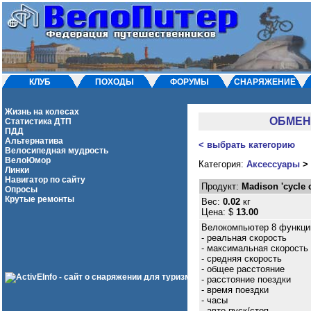
КЛУБ
ПОХОДЫ
ФОРУМЫ
СНАРЯЖЕНИЕ
Жизнь на колесах
ОБМЕН О
Статистика ДТП
ПДД
Альтернатива
< выбрать категорию
Велосипедная мудрость
ВелоЮмор
Категория:
Аксессуары
>
Линки
Навигатор по сайту
Продукт:
Madison 'cycle 
Опросы
Крутые ремонты
Вес:
0.02
кг
Цена: $
13.00
Велокомпьютер 8 функци
- реальная скорость
- максимальная скорость
- средняя скорость
- общее расстояние
- расстояние поездки
- время поездки
- часы
- авто пуск/стоп