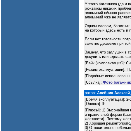
У этого багажника (да и 
рюкзаком никаких проблем
алюминий обычно рассчита
алюминий уже не являетс
Одним словом, багажник д
на который здесь есть и 
Если нет готовности пот
заметно дешевле при той
Замечу, что заглушки в 
докупить или сделать са
[Байк (комплектация)]: С
[Режим эксплуатации]: П
[Подобные использованны
[Ссылка]:
Фото багажник
автор:
Алейник Алексей
[Время эксплуатации]:
2-
[Оценка]:
9
[Плюсы]: 1) Высочайшая 
и правильной форме (Если
жёсткости). Поэтому жёст
2) Хорошая ремонтоприго
3) Относительно небольш