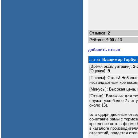
Отзывов:
2
Рейтинг:
9.00
/ 10
добавить отзыв
автор:
Владимир Горбун
[Время эксплуатации]:
2-
[Оценка]:
9
[Плюсы]: Сталь! Небольш
нестандартным крепежом)
[Минусы]: Высокая цена,
[Отзыв]: Багажник для т
служат уже более 2 лет у
около 15).
Благодаря двойным отвер
сочетание рамы с тормоз
крепление хоть в форме 
в каталоге производителя
отверстий, придется став