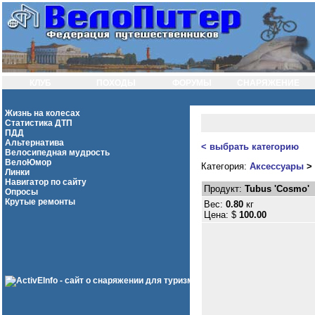
КЛУБ
ПОХОДЫ
ФОРУМЫ
СНАРЯЖЕНИЕ
Жизнь на колесах
Статистика ДТП
ПДД
Альтернатива
< выбрать категорию
Велосипедная мудрость
ВелоЮмор
Категория:
Аксессуары
>
Линки
Навигатор по сайту
Продукт:
Tubus 'Cosmo'
Опросы
Крутые ремонты
Вес:
0.80
кг
Цена: $
100.00