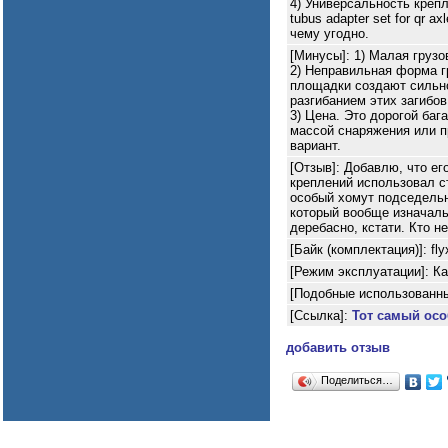
4) Универсальность крепл
tubus adapter set for qr 
чему угодно.
[Минусы]: 1) Малая груз
2) Неправильная форма г
площадки создают сильное
разгибанием этих загибо
3) Цена. Это дорогой баг
массой снаряжения или п
вариант.
[Отзыв]: Добавлю, что ег
креплений использовал ст
особый хомут подседель
который вообще изначальн
деребасно, кстати. Кто не
[Байк (комплектация)]: flyx
[Режим эксплуатации]: К
[Подобные использованны
[Ссылка]:
Тот самый ос
добавить отзыв
Поделиться…