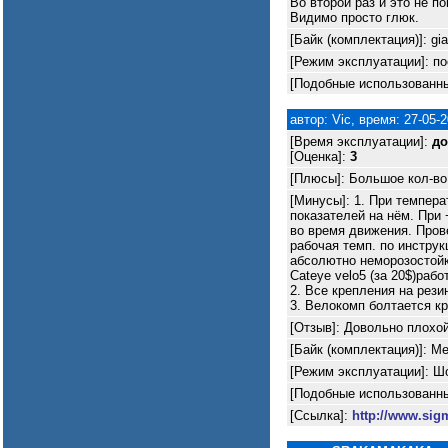
Во второй раз и это не п
Видимо просто глюк.
[Байк (комплектация)]: gia
[Режим эксплуатации]: по
[Подобные использованны
автор: Vic, время: 27-05-
[Время эксплуатации]:
до
[Оценка]:
3
[Плюсы]: Большое кол-во
[Минусы]: 1. При темпер
показателей на нём. При 
во время движения. Пров
рабочая темп. по инструк
абсолютно неморозостойк
Cateye velo5 (за 20$)раб
2. Все крепления на рези
3. Велокомп болтается к
[Отзыв]: Довольно плохой
[Байк (комплектация)]: Me
[Режим эксплуатации]: Ш
[Подобные использованны
[Ссылка]:
http://www.sigm