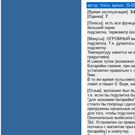
автор: Voice, время: 25-0
[Время эксплуатации]:
3-
[Оценка]:
7
[Плюсы]: есть все функци
большой экран
подсветка, термометр (из
[Минусы]: ОГРОМНЫЙ мину
подсветка. Т.е. думалось
подсветку.
Температуру кажется не в
градусника)
И самое тупое (возможно 
Батарейки свежие, при на
установлен правильно с 
5мм.
В то же время пульсомет
ловит и пишет 0. Вщм, ка
[Отзыв]: велокомп был б
т.е. если бы подсветка 
"для экономии батарейки"
стоило бы попроще сдела
прегружены начальные нас
для того, чтобы подсчит
Окончательно выбесила 0-
ЗЫ. Установлен он правил
полчаса с магнитом прыга
батарейку) в компутер.