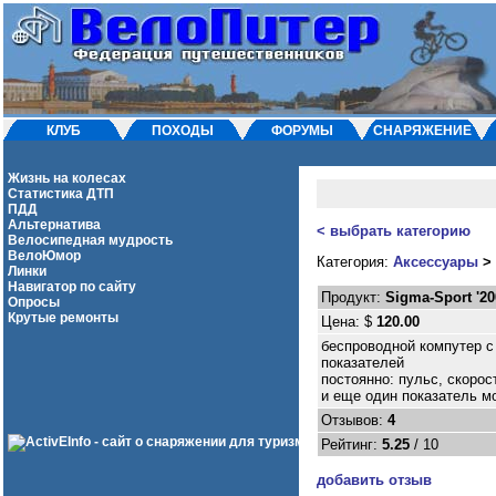
КЛУБ
ПОХОДЫ
ФОРУМЫ
СНАРЯЖЕНИЕ
Жизнь на колесах
Статистика ДТП
ПДД
Альтернатива
< выбрать категорию
Велосипедная мудрость
ВелоЮмор
Категория:
Аксессуары
>
Линки
Навигатор по сайту
Продукт:
Sigma-Sport '20
Опросы
Крутые ремонты
Цена: $
120.00
беспроводной компутер с
показателей
постоянно: пульс, скорос
и еще один показатель мо
Отзывов:
4
Рейтинг:
5.25
/ 10
добавить отзыв