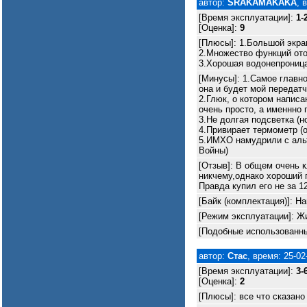
автор:
SRAKAMAKAKA
, 
[Время эксплуатации]:
1-
[Оценка]:
9
[Плюсы]: 1.Большой экра
2.Множество функций от
3.Хорошая водонепрониц
[Минусы]: 1.Самое главно
она и будет мой передатч
2.Глюк, о котором написа
очень просто, а именнно
3.Не долгая подсветка (но
4.Привирает термометр (о
5.ИМХО намудрили с аль
Войны)
[Отзыв]: В общем очень 
никчему,однако хороший п
Правда купил его не за 1
[Байк (комплектация)]: Ha
[Режим эксплуатации]: Жи
[Подобные использованны
автор:
Стас
, время: 25-02
[Время эксплуатации]:
3-
[Оценка]:
2
[Плюсы]: все что сказан