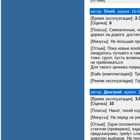
[Отзыв]:
автор:
Shelti
, время: 16-0
[Время эксплуатации]:
2-
[Оценка]:
6
[Плюсы]: Симпатичные, не
держат на дороге, доста
[Минусы]: Не большая про
[Отзыв]: Пока новые вооб
ожидалось лучшего а там
тоже, грунт, пусть влажн
не приближаться.
Для такого ценника покр
[Байк (комплектация)]: Тр
[Режим эксплуатации]: Гор
автор:
Дмитрий
, время: 
[Время эксплуатации]:
3-
[Оценка]:
10
[Плюсы]: Накат, тихий хо
[Минусы]: На перед не ри
[Отзыв]: Одни положител
стеклом (проверено), езд
предсказуемо, гребут сла
доволен выбором. Не по