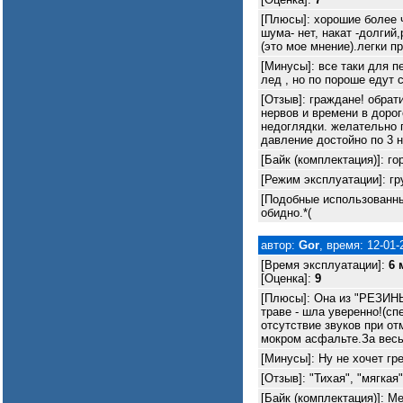
[Плюсы]: хорошие более 
шума- нет, накат -долгий
(это мое мнение).легки п
[Минусы]: все таки для п
лед , но по пороше едут 
[Отзыв]: граждане! обрат
нервов и времени в дорог
недоглядки. желательно 
давление достойно по 3 н
[Байк (комплектация)]: го
[Режим эксплуатации]: гр
[Подобные использованные
обидно.*(
автор:
Gor
, время: 12-01-
[Время эксплуатации]:
6 
[Оценка]:
9
[Плюсы]: Она из "РЕЗИНЫ
траве - шла уверенно!(сп
отсутствие звуков при о
мокром асфальте.За весь 
[Минусы]: Ну не хочет гр
[Отзыв]: "Тихая", "мягка
[Байк (комплектация)]: Mer