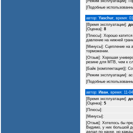
[Режим эксплуатации]: Го
[Подобные использованны
автор:
Yaschur
, время: 0
[Время эксплуатации]:
до
[Оценка]:
8
[Плюсы]: Хорошо катится 
давление на нижней гран
[Минусы]: Сцепление на 
торможении.
[Отзыв]: Хорошая универ
резине для MTB, чем к сл
[Байк (комплектация)]: Cor
[Режим эксплуатации]: ас
[Подобные использованные
автор:
Иван
, время: 11-0
[Время эксплуатации]:
до
[Оценка]:
5
[Плюсы]:
[Минусы]:
[Отзыв]: Хотелось бы пре
Видимо, у них большой до
делал по науке, но кажд