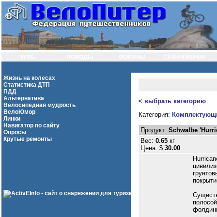
КЛУБ
ПОХОДЫ
ФОРУМЫ
СНАРЯЖЕНИЕ
Жизнь на колесах
Статистика ДТП
ПДД
Альтернатива
< выбрать категорию
Велосипедная мудрость
ВелоЮмор
Категория:
Комплектующ
Линки
Навигатор по сайту
Продукт:
Schwalbe 'Hurri
Опросы
Крутые ремонты
Вес:
0.65
кг
Цена: $
30.00
Hurrica
цивилиз
грунтов
покрыти
Существ
полосой
фолдинг