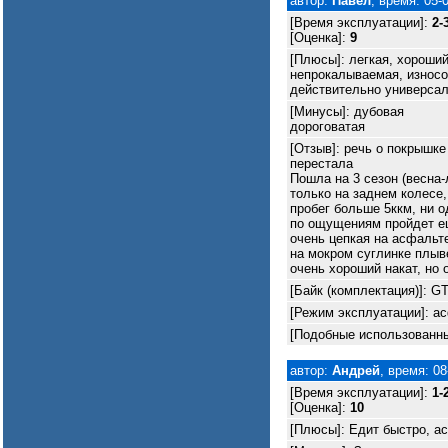
автор:
Павел
, время: 05-
[Время эксплуатации]:
2-
[Оценка]:
9
[Плюсы]: легкая, хороший
непрокалываемая, износо
действительно универса
[Минусы]: дубовая
дороговатая
[Отзыв]: речь о покрышке
перестала
Пошла на 3 сезон (весна-
только на заднем колесе,
пробег больше 5ккм, ни о
по ощущениям пройдет е
очень цепкая на асфальте
на мокром суглинке плыв
очень хороший накат, но 
[Байк (комплектация)]: GT
[Режим эксплуатации]: ас
[Подобные использованные
автор:
Андрей
, время: 08
[Время эксплуатации]:
1-
[Оценка]:
10
[Плюсы]: Едит быстро, а