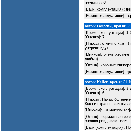
посильнее?
[Байк (комплектация)]: tr
[Режим эксплуатации]: го
автор:
Георгий
, время: 2
[Время эксплуатации]:
1-
[Оценка]:
7
[Плюсы]: отлично катят !
уверено идут!
[Минусы]: очень жесткие!
дюйма)
[Отзыв]: хорошие универ
[Режим эксплуатации]: д
автор:
Keller
, время: 21-1
[Время эксплуатации]:
3-
[Оценка]:
6
[Плюсы]: Накат, более-ме
Как ни странно выигрывал
[Минусы]: На мокром асф
[Отзыв]: Нормальная рез
оправоправдывают себя,
[Байк (комплектация)]: 