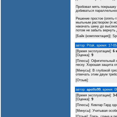
Пробовал мять покрышку 
добиваться параллельнос
Решение простое (опять-та
мыльным раствором (я ис
накачать шину до высоког
потом не забыть вернуть
[Байк (комплектация)]: S
автор: Pitak, время: 17-05
[Время эксплуатации]:
6 
[Оценка]:
9
[Плюсы]: Офигительный на
песку. Хорошая защита от
[Минусы]: В глубокой гря
отвечать этим двум треб
[Отзыв]:
автор:
apollo99
, время: 0
[Время эксплуатации]:
3-
[Оценка]:
9
[Плюсы]: Кевлар Гард одн
[Минусы]: Учитывая особ
[Отзыв]: Грязь, глина и п