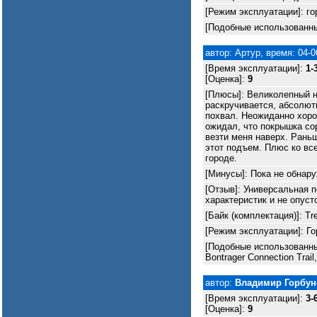
[Режим эксплуатации]: го
[Подобные использованны
автор: Артур, время: 04-0
[Время эксплуатации]:
1-
[Оценка]:
9
[Плюсы]: Великолепный н
раскручивается, абсолют
похвал. Неожиданно хоро
ожидал, что покрышка сор
везти меня наверх. Рань
этот подъем. Плюс ко вс
городе.
[Минусы]: Пока не обнар
[Отзыв]: Универсальная 
характеристик и не опуст
[Байк (комплектация)]: Tr
[Режим эксплуатации]: Г
[Подобные использованные
Bontrager Connection Trail,
автор:
Владимир Горбун
[Время эксплуатации]:
3-
[Оценка]:
9