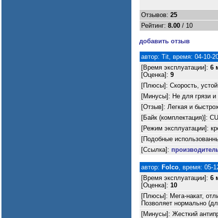
Отзывов:
25
Рейтинг:
8.00
/ 10
добавить отзыв
автор: Tit, время: 04-10-2
[Время эксплуатации]:
6 
[Оценка]:
9
[Плюсы]: Скорость, устой
[Минусы]: Не для грязи и
[Отзыв]: Легкая и быстро
[Байк (комплектация)]: C
[Режим эксплуатации]: кр
[Подобные использованны
[Ссылка]:
производител
автор:
Folco
, время: 05-1
[Время эксплуатации]:
6 
[Оценка]:
10
[Плюсы]: Мега-накат, отл
Позволяет нормально (для
[Минусы]: Жесткий антип