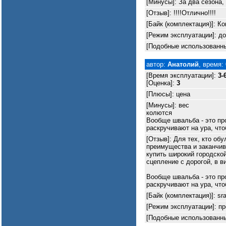
[Минусы]: За два сезона,
[Отзыв]: !!!!Отлично!!!!
[Байк (комплектация)]: Ко
[Режим эксплуатации]: до
[Подобные использованны
автор:
Анатолий
, время:
[Время эксплуатации]:
3-
[Оценка]:
3
[Плюсы]: цена
[Минусы]: вес
колются
Вообще швальба - это про
раскручивают на ура, что
[Отзыв]: Для тех, кто об
преимущества и заканчив
купить широкий городской
сцепление с дорогой, в в
Вообще швальба - это про
раскручивают на ура, что
[Байк (комплектация)]: sr
[Режим эксплуатации]: пр
[Подобные использованны