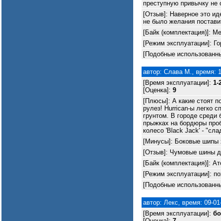
преступную привычку не 
[Отзыв]: Наверное это ид
не было желания постави
[Байк (комплектация)]: M
[Режим эксплуатации]: Го
[Подобные использованн
автор: Слава М., время: 1
[Время эксплуатации]:
1-
[Оценка]:
9
[Плюсы]: А какие стоят 
рулез! Hurrican-ы легко
грунтом. В городе среди 
прыжках на бордюры проб
колесо 'Black Jack' - "сл
[Минусы]: Боковые шипы 
[Отзыв]: Чумовые шины д
[Байк (комплектация)]: А
[Режим эксплуатации]: п
[Подобные использованны
автор: Лекс, время: 09-01
[Время эксплуатации]:
бо
[Оценка]:
7