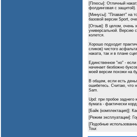
[Плюсы]: Отличный накат,
фолдинговая с защитой).
[Минусы]: "Плавает" на т
базовой версии Sport, оч
[Отзыв]: В целом, очень
универсальной. Версию с 
колется.
Хорошо подходит практич
сликов) чистого асфальта
наката, так и в плане сце
Единственное "но" - если
начинает безбожно буксов
моей версии похожи на бу
В общем, если есть деньг
ошибетесь. Считаю, что 
Sam.
Upd: при пробое заднего 
бумага - фактически корд
[Байк (комплектация)]: Ка
[Режим эксплуатации]: Г
[Подобные использованные
Tour.