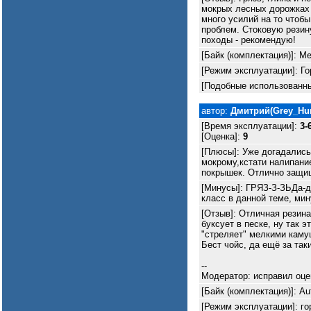
мокрых лесных дорожках 
много усилий на то чтоб
проблем. Стоковую резин
походы - рекомендую!
[Байк (комплектация)]: Me
[Режим эксплуатации]: Го
[Подобные использованны
автор:
Дмитрий(Grey_Hun
[Время эксплуатации]:
3-
[Оценка]:
9
[Плюсы]: Уже догадались
мокрому,кстати налипание
покрышек. Отлично защищ
[Минусы]: ГРЯЗ-З-ЗЬДа-да
класс в данной теме, мин
[Отзыв]: Отличная резин
буксует в песке, ну так э
"стреляет" мелкими каму
Бест чойс, да ещё за таки
--
Модератор: исправил оцен
[Байк (комплектация)]: A
[Режим эксплуатации]: го