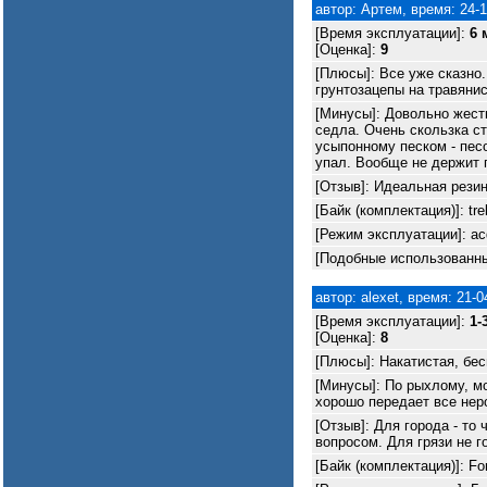
автор: Артем, время: 24-1
[Время эксплуатации]:
6 
[Оценка]:
9
[Плюсы]: Все уже сказно
грунтозацепы на травянис
[Минусы]: Довольно жестк
седла. Очень скользка ст
усыпонному песком - песо
упал. Вообще не держит г
[Отзыв]: Идеальная резин
[Байк (комплектация)]: tr
[Режим эксплуатации]: ас
[Подобные использованные
автор: alexet, время: 21-0
[Время эксплуатации]:
1-
[Оценка]:
8
[Плюсы]: Накатистая, бес
[Минусы]: По рыхлому, мо
хорошо передает все нер
[Отзыв]: Для города - то
вопросом. Для грязи не 
[Байк (комплектация)]: Fo