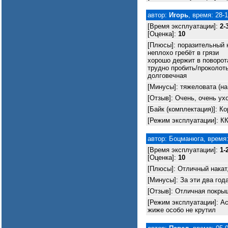
автор:
Игорь
, время: 28-
[Время эксплуатации]:
2-
[Оценка]:
10
[Плюсы]: поразительный н
неплохо гребёт в грязи
хорошо держит в поворот
трудно пробить/проколот
долговечная
[Минусы]: тяжеловата (на
[Отзыв]: Очень, очень у
[Байк (комплектация)]: Ко
[Режим эксплуатации]: КК
автор: Боцманюга, время:
[Время эксплуатации]:
1-
[Оценка]:
10
[Плюсы]: Отличный накат, 
[Минусы]: За эти два года
[Отзыв]: Отличная покры
[Режим эксплуатации]: Асф
жиже особо не крутил