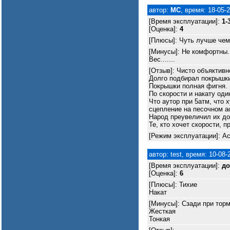
автор:
МС
, время: 18-05-
[Время эксплуатации]:
1-
[Оценка]:
4
[Плюсы]: Чуть лучше чем
[Минусы]: Не комфортны.
Вес.......
[Отзыв]: Чисто объяктивн
Долго подбирал покрышки
Покрышки полная фигня. Я
По скорости и накату оди
Что аутор при 5атм, что 
сцепление на песочном а
Народ преувеличил их до
Те, кто хочет скорости, п
[Режим эксплуатации]: Ас
автор: test, время: 10-08-
[Время эксплуатации]:
до
[Оценка]:
6
[Плюсы]: Тихие
Накат
[Минусы]: Сзади при тор
Жесткая
Тонкая