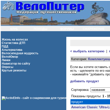
КЛУБ
ПОХОДЫ
ФОРУМЫ
СНАРЯЖЕНИЕ
Жизнь на колесах
Статистика ДТП
ПДД
Альтернатива
< выбрать категорию
|
Велосипедная мудрость
ВелоЮмор
Категория:
Комплектую
Линки
Навигатор по сайту
Если вы хотите оставить с
Опросы
Крутые ремонты
есть - щелкните по его на
- нажимайте "добавить про
добавить продукт
Cортировка:
Показаны продукты:
1 - 1
продукт
American Classic 'Ultra-L