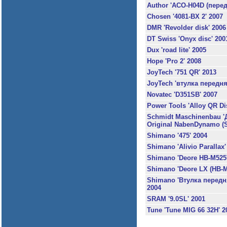
Author 'ACO-H04D (перед,
Chosen '4081-BX 2' 2007
DMR 'Revolder disk' 2006
DT Swiss 'Onyx disc' 200
Dux 'road lite' 2005
Hope 'Pro 2' 2008
JoyTech '751 QR' 2013
JoyTech 'втулка передня
Novatec 'D351SB' 2007
Power Tools 'Alloy QR Dis
Schmidt Maschinenbau '
Original NabenDynamo (S
Shimano '475' 2004
Shimano 'Alivio Parallax'
Shimano 'Deore HB-M525'
Shimano 'Deore LX (HB-M
Shimano 'Втулка передн
2004
SRAM '9.0SL' 2001
Tune 'Tune MIG 66 32H' 2