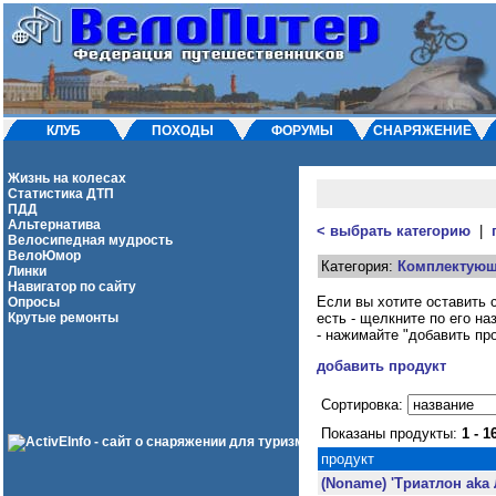
КЛУБ
ПОХОДЫ
ФОРУМЫ
СНАРЯЖЕНИЕ
Жизнь на колесах
Статистика ДТП
ПДД
Альтернатива
< выбрать категорию
|
Велосипедная мудрость
ВелоЮмор
Категория:
Комплектую
Линки
Навигатор по сайту
Если вы хотите оставить с
Опросы
Крутые ремонты
есть - щелкните по его на
- нажимайте "добавить про
добавить продукт
Cортировка:
Показаны продукты:
1 - 1
продукт
(Noname) 'Триатлон aka 