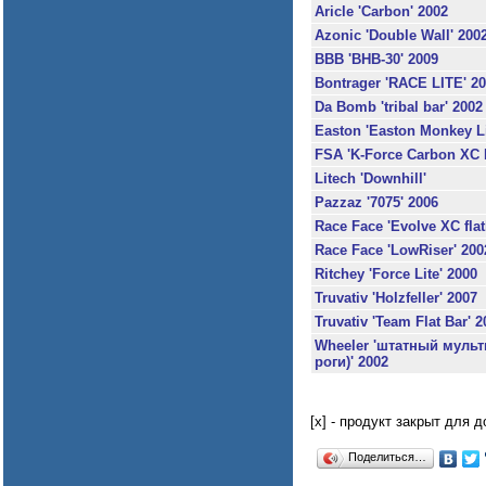
Aricle 'Carbon' 2002
Azonic 'Double Wall' 200
BBB 'BHB-30' 2009
Bontrager 'RACE LITE' 2
Da Bomb 'tribal bar' 2002
Easton 'Easton Monkey Li
FSA 'K-Force Carbon XC R
Litech 'Downhill'
Pazzaz '7075' 2006
Race Face 'Evolve XC flat
Race Face 'LowRiser' 200
Ritchey 'Force Lite' 2000
Truvativ 'Holzfeller' 2007
Truvativ 'Team Flat Bar' 2
Wheeler 'штатный мульт
роги)' 2002
[x] - продукт закрыт для 
Поделиться…