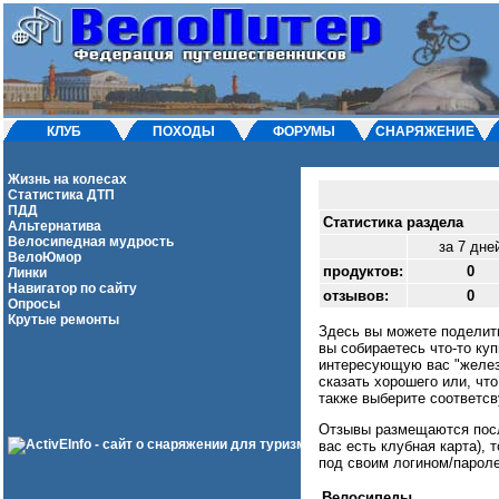
КЛУБ
ПОХОДЫ
ФОРУМЫ
СНАРЯЖЕНИЕ
Жизнь на колесах
Статистика ДТП
ПДД
Статистика раздела
Альтернатива
Велосипедная мудрость
за 7 дне
ВелоЮмор
продуктов:
0
Линки
Навигатор по сайту
отзывов:
0
Опросы
Крутые ремонты
Здесь вы можете поделить
вы собираетесь что-то куп
интересующую вас "железк
сказать хорошего или, что
также выберите соответсв
Отзывы размещаются после
вас есть клубная карта),
под своим логином/пароле
Велосипеды