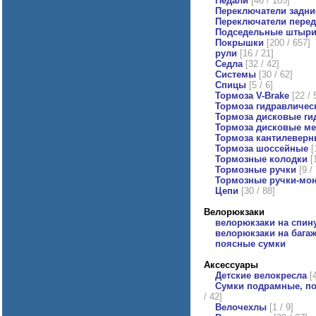
Педали
[46 / 105]
Переключатели задни
Переключатели перед
Подседельные штыр
Покрышки
[200 / 657]
рули
[16 / 21]
Седла
[32 / 42]
Системы
[30 / 62]
Спицы
[5 / 6]
Тормоза V-Brake
[22 / 
Тормоза гидравличес
Тормоза дисковые ги
Тормоза дисковые ме
Тормоза кантилеверн
Тормоза шоссейные
[1
Тормозные колодки
[1
Тормозные ручки
[9 / 
Тормозные ручки-мо
Цепи
[30 / 88]
Велорюкзаки
велорюкзаки на спин
велорюкзаки на бага
поясные сумки
Аксессуары
Детские велокресла
[4
Сумки подрамные, по
/ 42]
Велочехлы
[1 / 9]