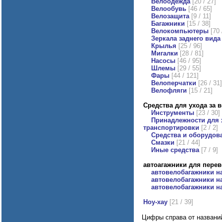
Велоодежда
[20 / 27]
Велообувь
[46 / 65]
Велозащита
[9 / 11]
Багажники
[15 / 38]
Велокомпьютеры
[70 
Зеркала заднего вида
Крылья
[25 / 96]
Мигалки
[28 / 81]
Насосы
[46 / 95]
Шлемы
[29 / 55]
Фары
[44 / 121]
Велоперчатки
[26 / 31]
Велофляги
[15 / 21]
Средства для ухода за 
Инструменты
[23 / 30]
Принадлежности для 
транспортировки
[2 / 2]
Средства и оборудов
Смазки
[21 / 44]
Иные средства
[7 / 9]
автоагажники для пере
автовелобагажники н
автовелобагажники н
автовелобагажники н
Ноу-хау
[21 / 39]
Цифры справа от названий 