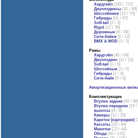
Хардтейл
[293 / 737]
Двухподвесы
[32 / 49]
Шоссейники
[12 / 74]
Гибриды
[52 / 87]
Soft-tail
[2 / 3]
Rigid
[12 / 39]
Дорожные
[9 / 39]
Сити-байки
[6 / 12]
BMX & MOD
[3 / 3]
Рамы
Хардтэйл
[45 / 64]
Двухподвес
[11 / 12]
Soft-tail
[0 / 0]
Шоссейные
[1 / 0]
Гибриды
[2 / 4]
Сити-байк
[0 / 0]
Амортизационные вилк
Комплектующие
Втулки задние
[40 / 89
Втулки передние
[19 /
выносы
[8 / 8]
Камеры
[12 / 20]
Каретки (картриджи)
[
Кассеты
[20 / 48]
Манетки
[23 / 44]
Обода
[56 / 122]