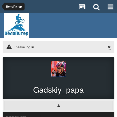
ВелоПитер
Please log in.
Gadskiy_papa