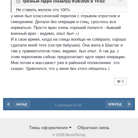
грязный гарри
сказал(а) 9/28/2020 в 14:52:
Не ставить железо это 100%
у меня был классический перелом с отрывом отростков и
смещением. Делали без операции и спиц, срослось все
нормально. Просто врач очень хороший попался - бывший
военный врач - видимо, опыт был =)
И в свое время, когда на спицы вообще не собирали, хорошо
сделали моей тете (сестре бабушки). Она жила в Шахтах и
там у травматологов тоже, видимо, был опыт. А так да, с
этим переломом сейчас предпочитают идти через операцию.
Мне потом и массажист уже в районной поликлинике это
сказал. Удивлялся, что у меня без этого обошлось )
0
НАЗАД
ВПЕРЁД
Страница 6 из 52
Темы оформления
Обратная связь
© 2026 ВелоПитер