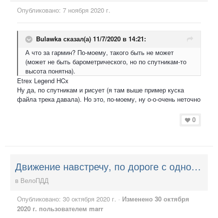
Опубликовано:
7 ноября 2020 г.
Bulawka
сказал(а) 11/7/2020 в 14:21:
А что за гармин? По-моему, такого быть не может
(может не быть барометрического, но по спутникам-то
высота понятна).
Etrex Legend HCx
Ну да, по спутникам и рисует (я там выше пример куска
файла трека давала). Но это, по-моему, ну о-о-очень неточно
0
Движение навстречу, по дороге с односторонним движением - можно?
в
ВелоПДД
Опубликовано:
30 октября 2020 г.
·
Изменено
30 октября
2020 г.
пользователем marr