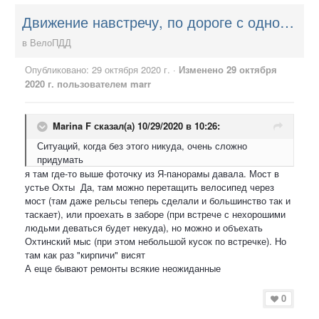
Движение навстречу, по дороге с односторонним движением - можно?
в
ВелоПДД
Опубликовано:
29 октября 2020 г.
·
Изменено
29 октября
2020 г.
пользователем marr
Marina F
сказал(а) 10/29/2020 в 10:26:
Ситуаций, когда без этого никуда, очень сложно
придумать
я там где-то выше фоточку из Я-панорамы давала. Мост в
устье Охты Да, там можно перетащить велосипед через
мост (там даже рельсы теперь сделали и большинство так и
таскает), или проехать в заборе (при встрече с нехорошими
людьми деваться будет некуда), но можно и объехать
Охтинский мыс (при этом небольшой кусок по встречке). Но
там как раз "кирпичи" висят
А еще бывают ремонты всякие неожиданные
0