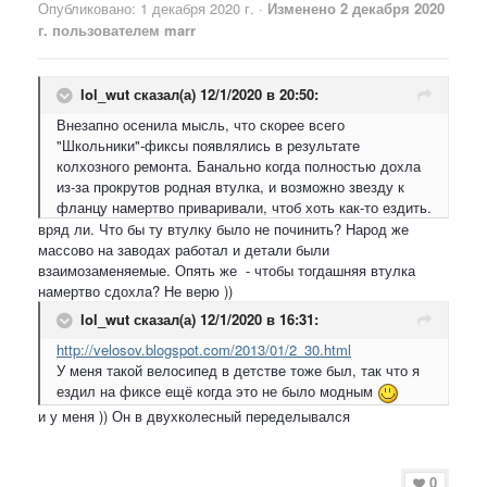
Опубликовано:
1 декабря 2020 г.
·
Изменено
2 декабря 2020
г.
пользователем marr
lol_wut
сказал(а) 12/1/2020 в 20:50:
Внезапно осенила мысль, что скорее всего
"Школьники"-фиксы появлялись в результате
колхозного ремонта. Банально когда полностью дохла
из-за прокрутов родная втулка, и возможно звезду к
фланцу намертво приваривали, чтоб хоть как-то ездить.
вряд ли. Что бы ту втулку было не починить? Народ же
массово на заводах работал и детали были
взаимозаменяемые. Опять же - чтобы тогдашняя втулка
намертво сдохла? Не верю ))
lol_wut
сказал(а) 12/1/2020 в 16:31:
http://velosov.blogspot.com/2013/01/2_30.html
У меня такой велосипед в детстве тоже был, так что я
ездил на фиксе ещё когда это не было модным
и у меня )) Он в двухколесный переделывался
0