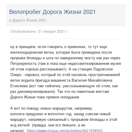
Велопробег Дорога Жизни 2021
в
Дорога Жизни 2021
Опубликовано:
21 января 2021 г.
ну в принципе, если говорить о привязках, то тут еще
железнодорожная ветка, которая была проведена после
прорыва блокады и шла по наведенному мосту как раз через
Петрокрепость (там в пока еще недесоветезированном музее
об этом хорошо рассказывают). А на станции Ладожское
Озеро - паровоз, который по этой насквозь простреливаемой
ветке водила бригада машиниста Василия Михайловича
Елисеева (вот там табличку, рассказывающую об этом, как
раз декоммунизировали). Так что по памятным местам
Дороги Жизни тоже прямое попадание
А вот по поводу новых маршрутов, например,
коллега придумал и воплотил год назад совсем новый
маршрут, напрямую связанный с прорывом блокады и этой
ж/д веткой (правда, они его бежали, а не
катили):
https://www.strava.com/activities/3021958502