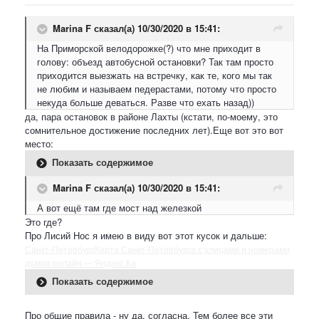
Marina F
сказал(а) 10/30/2020 в 15:41:
На Приморской велодорожке(?) что мне приходит в
голову: объезд автобусной остановки? Так там просто
приходится выезжать на встречку, как те, кого мы так
не любим и называем педерастами, потому что просто
некуда больше деваться. Разве что ехать назад))
да, пара остановок в районе Лахты (кстати, по-моему, это
сомнительное достижение последних лет).Еще вот это вот
место:
Показать содержимое
Marina F
сказал(а) 10/30/2020 в 15:41:
А вот ещё там где мост над железкой
Это где?
Про Лисий Нос я имею в виду вот этот кусок и дальше:
Санкт‑Петербург
Карта Санкт-Петербурга с улицами и номерами
домов онлайн — Яндекс.Ка
Показать содержимое
Про общие правила - ну да, согласна. Тем более все эти