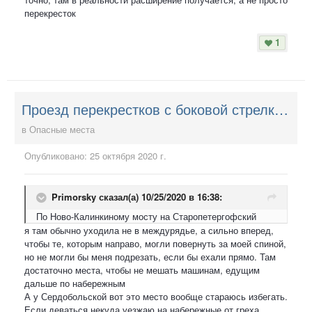
перекресток
1
Проезд перекрестков с боковой стрелкой (направо), в ожидании зеленого (прямо)
в
Опасные места
Опубликовано:
25 октября 2020 г.
Primorsky
сказал(а) 10/25/2020 в 16:38:
По Ново-Калинкиному мосту на Старопетергофский
я там обычно уходила не в междурядье, а сильно вперед,
чтобы те, которым направо, могли повернуть за моей спиной,
но не могли бы меня подрезать, если бы ехали прямо. Там
достаточно места, чтобы не мешать машинам, едущим
дальше по набережным
А у Сердобольской вот это место вообще стараюсь избегать.
Если деваться некуда уезжаю на набережные от греха