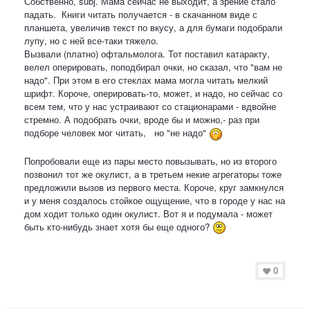
Собственно, subj. Мама сейчас не выходит, а зрение стало
падать. Книги читать получается - в скачанном виде с
планшета, увеличив текст по вкусу, а для бумаги подобрали
лупу, но с ней все-таки тяжело.
Вызвали (платно) офтальмолога. Тот поставил катаракту,
велел оперировать, поподбирал очки, но сказал, что "вам не
надо". При этом в его стеклах мама могла читать мелкий
шрифт. Короче, оперировать-то, может, и надо, но сейчас со
всем тем, что у нас устраивают со стационарами - вдвойне
стремно. А подобрать очки, вроде бы и можно,- раз при
подборе человек мог читать, но "не надо"
Попробовали еще из пары место повызывать, но из второго
позвонил тот же окулист, а в третьем некие агрегаторы тоже
предложили вызов из первого места. Короче, круг замкнулся
и у меня создалось стойкое ощущение, что в городе у нас на
дом ходит только один окулист. Вот я и подумала - может
быть кто-нибудь знает хотя бы еще одного?
0