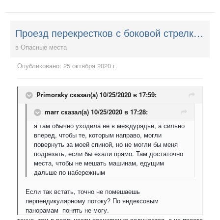
Проезд перекрестков с боковой стрелкой (направо), в ожидании зеленого (прямо)
в
Опасные места
Опубликовано:
25 октября 2020 г.
Primorsky
сказал(а) 10/25/2020 в 17:59:
marr
сказал(а) 10/25/2020 в 17:28:
я там обычно уходила не в междурядье, а сильно
вперед, чтобы те, которым направо, могли
повернуть за моей спиной, но не могли бы меня
подрезать, если бы ехали прямо. Там достаточно
места, чтобы не мешать машинам, едущим
дальше по набережным
Если так встать, точно не помешаешь
перпендикулярному потоку? По яндексовым
панорамам понять не могу.
точно, там в реальности расширение получается, а не просто