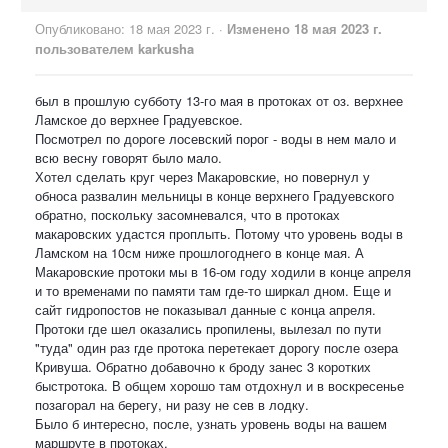
Опубликовано:
18 мая 2023 г.
·
Изменено
18 мая 2023 г.
пользователем karkusha
был в прошлую субботу 13-го мая в протоках от оз. верхнее
Ламское до верхнее Градуевское.
Посмотрел по дороге лосевский порог - воды в нем мало и
всю весну говорят было мало.
Хотел сделать круг через Макаровские, но повернул у
обноса развалин мельницы в конце верхнего Градуевского
обратно, поскольку засомневался, что в протоках
макаровских удастся проплыть. Потому что уровень воды в
Ламском на 10см ниже прошлогоднего в конце мая. А
Макаровские протоки мы в 16-ом году ходили в конце апреля
и то временами по памяти там где-то ширкал дном. Еще и
сайт гидропостов не показывал данные с конца апреля.
Протоки где шел оказались пропилены, вылезал по пути
"туда" один раз где протока перетекает дорогу после озера
Кривуша. Обратно добавочно к броду занес 3 коротких
быстротока. В общем хорошо там отдохнул и в воскресенье
позагорал на берегу, ни разу не сев в лодку.
Было б интересно, после, узнать уровень воды на вашем
маршруте в протоках.