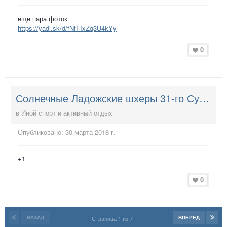
еще пара фоток
https://yadi.sk/d/fNfFIxZq3U4kYy
0
Солнечные Ладожские шхеры 31-го Суббота. Лыжи. Традиционная.
в
Иной спорт и активный отдых
Опубликовано:
30 марта 2018 г.
+1
0
НАЗАД
ВПЕРЁД
Страница 1 из 7