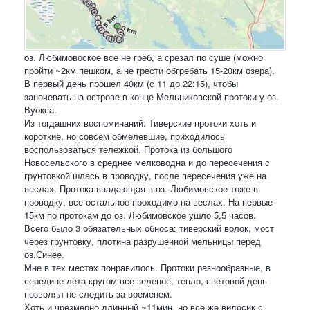
оз. Любимовоское все не грёб, а срезал по суше (можно
пройти ~2км пешком, а не грести обгребать 15-20км озера).
В первый день прошел 40км (с 11 до 22:15), чтобы
заночевать на острове в конце Мельниковской протоки у оз.
Вуокса.
Из тогдашних воспоминаний:
Тиверские протоки хоть и
короткие, но совсем обмелевшие, приходилось
воспользоваться тележкой. Протока из большого
Новосельского в среднее мелководна и до пересечения с
грунтовкой шлась в проводку, после пересечения уже на
веслах. Протока впадающая в оз. Любимовское тоже в
проводку, все остальное проходимо на веслах. На первые
15км по протокам до оз. Любимовское ушло 5,5 часов.
Всего было 3 обязательных обноса: тиверский волок, мост
через грунтовку, плотина разрушенной мельницы перед
оз.Синее.
Мне в тех местах понравилось. Протоки разнообразные, в
середине лета кругом все зеленое, тепло, световой день
позволял не следить за временем.
Хоть и чрезмерно длинный ~11мин, но все же видосик с