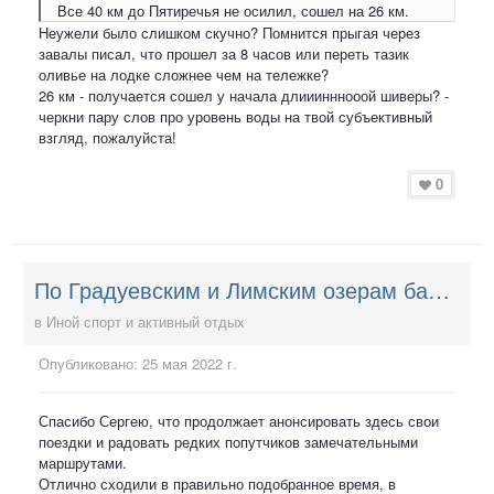
Все 40 км до Пятиречья не осилил, сошел на 26 км.
Неужели было слишком скучно? Помнится прыгая через
завалы писал, что прошел за 8 часов или переть тазик
оливье на лодке сложнее чем на тележке?
26 км - получается сошел у начала длииинннооой шиверы? -
черкни пару слов про уровень воды на твой субъективный
взгляд, пожалуйста!
0
По Градуевским и Лимским озерам байдарками 21-22.05.22
в
Иной спорт и активный отдых
Опубликовано:
25 мая 2022 г.
Спасибо Сергею, что продолжает анонсировать здесь свои
поездки и радовать редких попутчиков замечательными
маршрутами.
Отлично сходили в правильно подобранное время, в