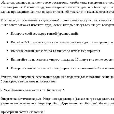
сбалансированное питание – этого достаточно, чтобы легко выдерживать часо
они калорийны. Имейте в виду, что в жаркие и влажные дни, при более длител
случае прохладные напитки предпочтительней, так как они всасываются в сте
Если вы подготавливаетесь к длительной тренировке или к участию в весьма
ниже совет поможет избежать трудностей, которые могут возникнуть вследс
Измерьте свой вес перед гонкой (тренировкой)
Выпейте 2-3 стакана жидкости примерно за 2 часа до гонки (тренировк
Выпейте стакан жидкости за 15 минут до начала мероприятия
Выпивайте по полстакана жидкости каждые 15 минут в течение соревн
Измерьте свой вес после всего мероприятия и восполните 2-3 стакана
Учтите, что наилучшее всасывание воды наблюдается для гипотонических жи
брошюрок, а медленное и постоянное.
2. Чем Изотоник отличается от Энергетика?
Энергетики (
стимуляторы
) - Кофеиносодержащие (так же могут содержать т
уменьшения усталости. (Например:
Burn
, Адреналин Раш,
RedBull
). Часто ст
Примерный состав изотоника: