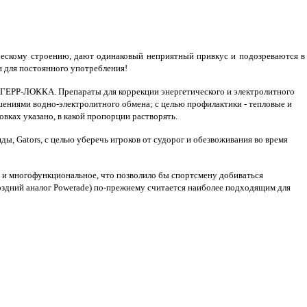
ическому строению, дают одинаковый неприятный привкус и подозреваются в
 для постоянного употребления!
РИНГЕРР-ЛОККА.
Препараты для коррекции энергетического и электролитного
шениями водно-электролитного обмена; с целью профилактики - тепловые и
овках указано, в какой пропорции растворять.
, Gators, с целью уберечь игроков от судорог и обезвоживания во время
е и многофункциональное, что позволило бы спортсмену добиваться
поздний аналог Powerade) по-прежнему считается наиболее подходящим для