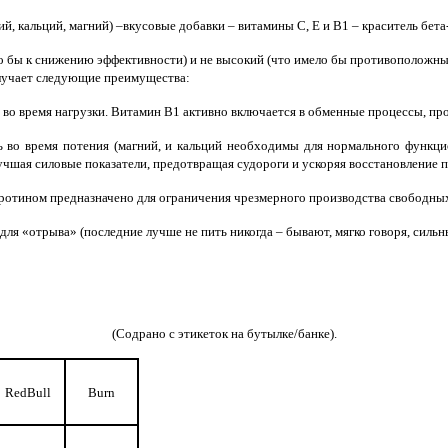
ий, кальций, магний) –вкусовые добавки – витамины С, Е и В1 – краситель бета
ло бы к снижению эффективности) и не высокий (что имело бы противоположный
олучает следующие преимущества:
а во время нагрузки. Витамин В1 активно включается в обменные процессы, пр
ь во время потения (
магний, и кальций необходимы для нормального функц
шая силовые показатели, предотвращая судороги и ускоряя восстановление п
аротином предназначено для ограничения чрезмерного производства свободных
 для «отрыва» (последние лучше не пить никогда – бывают, мягко говоря, сильн
(Содрано с этикеток на бутылке/банке).
RedBull
Burn