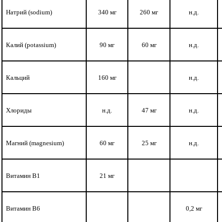
Натрий (
sodium
)
340 мг
260 мг
н.д.
Калий (
potassium)
90 мг
60 мг
н.д.
Кальций
160 мг
н.д.
Хлориды
н.д.
47 мг
н.д.
Магний (
magnesium)
60 мг
25 мг
н.д.
Витамин В1
21 мг
Витамин В6
0,2 мг