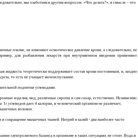
едовательно, мы озаботимся другим вопросом: «Что делать?», в смысле – что
чные плазме, не изменяют осмотическое давление крови, а следовательно, не
пример, для разбавления лекарств при внутривенном введении применяют
кая жидкость теоретически поддерживает состав крови постоянным, и, заодно
уреза, то есть не учащает мочеиспускание.
нительной подпитки углеводами.
аронные изделия, мед, различные сиропы и сам сахар, естественно. Независимо
 1г углеводов дает 4 калории, и человеческий организм не различает,
 мышечных волокон.
 и сокращение мышечных тканей. Натрий и калий - два наиболее часто
ании электролитного баланса в организме в таких ситуациях не стоит. Вода и