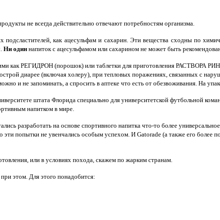
продукты не всегда действительно отвечают потребностям организма.
х подсластителей, как ацесульфам и сахарин. Эти вещества сходны по хим
ы.
Ни один
напиток с ацесульфамом или сахарином не может быть рекомендован
акими как РЕГИДРОН (порошок) или таблетки для приготовления РАСТВОРА 
острой диарее (включая холеру), при тепловых поражениях, связанных с нару
но и не запоминать, а спросить в аптеке что есть от обезвоживания. На упак
иверситете штата Флорида специально для университетской футбольной команды
ортивным напитком в мире.
лись разработать на основе спортивного напитка что-то более универсально
о эти попытки не увенчались особым успехом. И Gatorade (а также его более 
отовления, или в условиях похода, скажем по жарким странам.
при этом. Для этого понадобится: