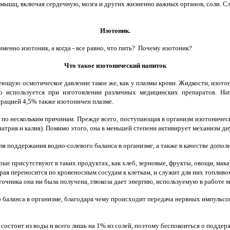
мышц, включая сердечную, мозга и других жизненно важных органов, соли. Сл
Изотоник.
именно изотоник, а когда - все равно, что пить? Почему изотоник?
Что такое изотонический напиток
щую осмотическое давление такое же, как у плазмы крови. Жидкости, изотони
во используется при изготовлении различных медицинских препаратов. На
трацией 4,5% также изотоничен плазме.
 по нескольким причинам. Прежде всего, поступающая в организм изотоничес
натрия и калия). Помимо этого, она в меньшей степени активирует механизм ди
я поддержания водно-солевого баланса в организме, а также в качестве допол
орые присутствуют в таких продуктах, как хлеб, зерновые, фрукты, овощи, мак
ая переносится по кровеносным сосудам к клеткам, и служит для них топливом.
сточника она ни была получена, глюкоза дает энергию, используемую в работе
 баланса в организме, благодаря чему происходит передача нервных импульсов
остоит из воды и всего лишь на 1% из солей, поэтому беспокоиться о поддерж