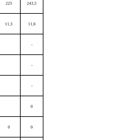
225
243,5
11,3
11,6
-
-
-
0
0
0