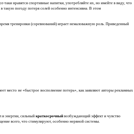
е-таки нравятся спортивные напитки, употребляйте их, но имейте в виду, что
к в такую погоду потеря солей особенно интенсивна. В этом
о время тренировки (соревнований) играет немаловажную роль. Приведенный
еет место не «быстрое восполнение потерь», как заявляют авторы рекламных
л и энергии, сильный
краткосрочный
возбуждающий эффект и чувство
ощение всего, что стимулируют, особенно нервной системы.