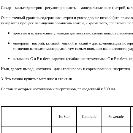
Сахар – мальтодекстрин - регулятор кислоты – минеральные соли (натрий, кал
Очень точный уровень содержания натрия и углеводов, не низкий (что приве
ускоряется процесс насыщения организма влагой, и кроме того, спортсмен п
простые и комплексные углеводы для восстановления запасов гликоген
минералы: натрий, кальций, магний и калий - для компенсации потер
жизненно важными минералами, тем самым повышая выносливость, улуч
витамины С и Е и бета-каротин (снабжение витаминами С и Е и бета-к
Итак, делаем вывод: изотоник - для «тренировок и соревнований», энергетик -
3. Что можно купить в магазине и стоит ли.
Состав некоторых изотоников и энергетиков, приведенный к 500 мл.
IsoStar
Gatorade
Powerade