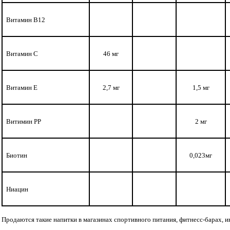
Витамин В
12
Витамин С
46 мг
Витамин Е
2,7 мг
1,5
мг
Витимин
PP
2
мг
Биотин
0,023мг
Ниацин
Продаются такие напитки в магазинах спортивного питания, фитнесс-барах, ин