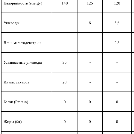
Калорийность
(energy)
148
125
120
Углеводы
-
6
5,6
В т.ч. мальтодекстрин
-
-
2,3
Усваиваемые углеводы
35
-
-
Из них сахаров
28
-
-
Белки (
Protein
)
0
0
0
Жиры (
fat
)
0
0
0