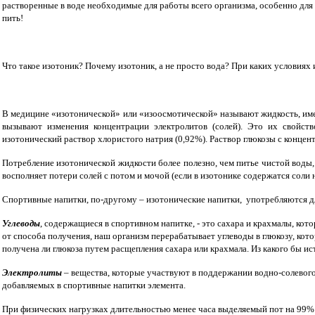
растворенные в воде необходимые для работы всего организма, особенно для 
пить!
Что такое изотоник? Почему изотоник, а не просто вода? При каких условиях 
В медицине «изотонической» или «изоосмотической» называют жидкость, имею
вызывают изменения концентрации электролитов (солей). Это их свойст
изотонический раствор хлористого натрия (0,92%). Раствор глюкозы с концен
Потребление изотонической жидкости более полезно, чем питье чистой воды,
восполняет потери солей с потом и мочой (если в изотонике содержатся соли 
Спортивные напитки, по-другому – изотонические напитки, употребляются дл
Углеводы
, содержащиеся в спортивном напитке, - это сахара и крахмалы, кот
от способа получения, наш организм перерабатывает углеводы в глюкозу, котор
получена ли глюкоза путем расщепления сахара или крахмала. Из какого бы и
Электролиты
– вещества, которые участвуют в поддержании водно-солевого
добавляемых в спортивные напитки элемента.
П
ри физических нагрузках длительностью менее часа выделяемый пот на 99% с