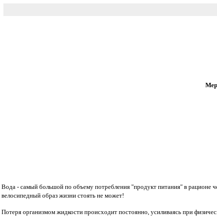
Мер
Вода - самый большой по объему потребления "продукт питания" в рационе че
велосипедный образ жизни стоять не может!
Потеря организмом жидкости происходит постоянно, усиливаясь при физической