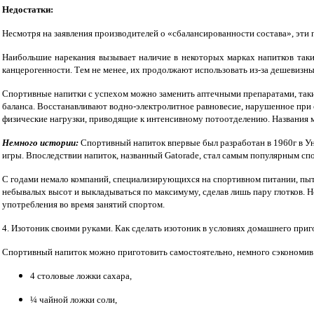
Недостатки:
Несмотря на заявления производителей о «сбалансированности состава», эти 
Наибольшие нарекания вызывает наличие в некоторых марках напитков таки
канцерогенности. Тем не менее, их продолжают использовать из-за дешевизн
Спортивные напитки с успехом можно заменить аптечными препаратами, т
баланса. Восстанавливают водно-электролитное равновесие, нарушенное при 
физические нагрузки, приводящие к интенсивному потоотделению. Названия мож
Немного истории:
Спортивный напиток впервые был разработан в 1960г в Ун
игры. Впоследствии напиток, названный Gatorade, стал самым популярным сп
С годами немало компаний, специализирующихся на спортивном питании, пыта
небывалых высот и выкладываться по максимуму, сделав лишь пару глотков. Н
употребления во время занятий спортом.
4. Изотоник своими руками. Как сделать изотоник в условиях домашнего приг
Спортивный напиток можно приготовить самостоятельно, немного сэкономив 
4 столовые ложки сахара,
¼ чайной ложки соли,