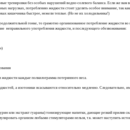
вые тренировки без особых нарушений водно-солевого баланса. Если же вам вс
ьных нагрузках, потреблению жидкости стоит уделять особое внимание, так ка
нках кишечника быстрее, нежели теплые. (Но не их холодильника!)
 продолжительной гонке, то грамотно организованное потребление жидкости в
твие неправильного употребления жидкости, и последующего обезвоживания:
и)
ования
ми жидкости каждые полкилограмма потерянного веса.
дкостей, а изотоники всасываются относительно медленно. Следовательно, им
аурин или экстракт гуараны) тонизирующие напитки, дающие резкий прилив си
имулировать организм любыми стимуляторами нельзя, т.к. может наступить ист