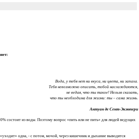
яет:
Вода, у тебя нет ни вкуса, ни цвета, ни запаха.
Тебя невозможно описать, тобой наслаждаются,
не ведая, что ты такое! Нельзя сказать,
что ты необходима для жизни: ты – сама жизнь.
Антуан де Сент-Экзюпери
 70% состоит из воды. Поэтому вопрос «пить или не пить» для людей ведущих
 «уходит» одна, - с потом, мочой, через кишечник и дыхание выводятся