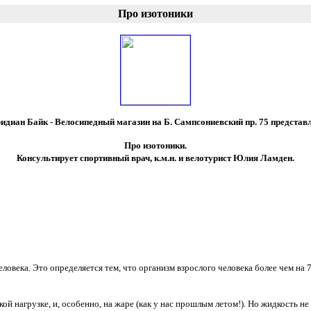
Про изотоники
идиан Байк - Велосипедный магазин на Б. Сампсониевский пр. 75 представл
Про изотоники.
Консультирует спортивный врач, к.м.н. и велотурист Юлия Ламден.
ловека. Это определяется тем, что организм взрослого человека более чем на
 нагрузке, и, особенно, на жаре (как у нас прошлым летом!). Но жидкость не