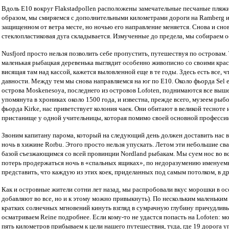
Вдоль E10 вокруг Flakstadpollen расположены замечательные песчаные пляжи
образом, мы смиряемся с дополнительными километрами дороги на Ramberg и 
защищенном от ветра месте, но ночью его направление меняется. Снова и сн
стеклопластиковая дуга складывается. Измученные до предела, мы собираем о
Nusfjord просто нельзя позволить себе пропустить, путешествуя по островам.
маленькая рыбацкая деревенька выглядит особенно живописно со своими крас
висящая там над кассой, кажется выловленной еще в те годы. Здесь есть все, 
давности. Между тем мы снова направляемся на юг по Е10. Около фьорда Sel 
острова Moskenesoya, последнего из островов Lofoten, поднимаются все выше
упомянута в хрониках около 1500 года, и известна, прежде всего, музеем ры
фьорда Kirke, нас приветствует колония чаек. Они обитают в великой тесноте
пристанище у одной учительницы, которая помимо своей основной профессии 
Звоним капитану парома, который на следующий день должен доставить нас в B
ночь в хижине Rorbu. Этого просто нельзя упускать. Летом эти небольшие св
базой съезжающимся со всей провинции Nordland рыбакам. Мы суем нос во вс
потерь продержаться ночь в «спальных ящиках», по недоразумению именуемых
представить, что каждую из этих коек, приделанных под самым потолком, в др
Как и островные жители сотни лет назад, мы распробовали вкус морошки в о
добавляют во все, но и к этому можно привыкнуть). По нескольким маленьким
кратких солнечных мгновений кинуть взгляд в сумрачную глубину причудливых 
осматриваем Reine подробнее. Если кому-то не удастся попасть на Lofoten: 
пять километров прибываем к цели нашего путешествия, туда, где 19 дорога уп