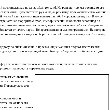
 протянулся над проливом Langoysund. Но раньше, чем мы достигаем его
бесконечным. Руль рвется из рук каждый раз, когда проехавшая мимо машина
лый лунный свет, кажутся нереальными, прибой угрожающе шумит. В конце
стречает нас сюрпризом: град! Выбор невелик: либо вести велосипед по
ансов. Даже шипованные покрышки, зарекомендовавшие себя на обледенелых
обирается отчалить паром. Во время плавания мы подкрепляемся. На завтрак
ьших ожиданий сходим на берег в Fiskebol – под колесами у нас Austvagoy,
 всю дорогу по снежной каше, а проезжающие машины обдают нас грязевым
 и дождя снегом и вездесущий ветер быстро убедили нас поберечь сегодня
осфера забавного портового кабачка компенсировала гастрономические
приходит на нерест в норвежские воды.
астливым мгновениям,
 – сухо и светит солнце.
и. Повсюду леса для
 соединяются и
чатление от поселка
сь четверть всего улова