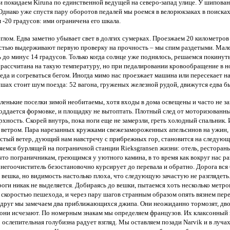
мы и покидаем Kiruna по единственной ведущей на северо-запад улице. У шипов
Однако уже спустя пару оборотов педалей мы роемся в велорюкзаках в поиска
 -20 градусов: ими ограничена его шкала.
глом. Едва заметно убывает свет в долгих сумерках. Проезжаем 20 километров
честью выдерживают первую проверку на прочность – мы спим раздетыми. Ма
до минус 14 градусов. Только когда солнце уже поднялось, решаемся покинуть
 рассчитана на такую температуру, но при педалировании кровообращение в но
еда и согреваться бегом. Иногда мимо нас проезжает машина или пересекает н
ушах стоит шум поезда: 52 вагона, груженых железной рудой, движутся едва бы
ленькие поселки зимой необитаемы, хотя входы в дома освещены и часто не за
поддается формовке, и площадку не вытоптать. Плотный след от моторизованн
хность. Скорей внутрь, пока ноги еще не замерзли, греть холодный спальник. 
м ветром. Пара нарезанных кружками свежезамороженных апельсинов на ужин,
стый ветер, дующий нам навстречу с прибрежных гор, становится на следующе
ляемся бурлящей на пограничной станции Rieksgransen жизни: отель, ресторан
что пограничникам, греющимся у уютного камина, в то время как вокруг нас р
егоочиститель безостановочно курсирует до перевала и обратно. Дорога вся бе
 вешка, но видимость настолько плоха, что следующую зачастую не разглядеть
роги никак не выделяется. Добираясь до вешки, пытаемся хоть несколько метро
 скоростью пешехода, и через пару шагов странным образом опять вязнем пер
 Вдруг мы замечаем два приближающихся джипа. Они неожиданно тормозят, дв
, они исчезают. По номерным знакам мы определяем французов. Их клаксонный 
о ослепительная голубизна радует взгляд. Мы оставляем позади Narvik и в луч