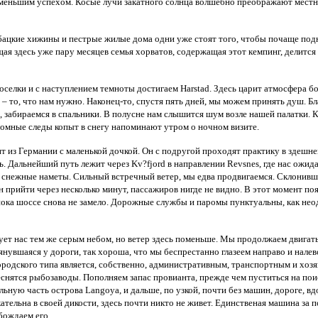
 неменьшим успехом. Косые лучи закатного солнца волшебно преображают мес
бацкие хижины и пестрые жилые дома одни уже стоят того, чтобы почаще подн
ая здесь уже пару месяцев семья хорватов, содержащая этот кемпинг, делится 
оселки и с наступлением темноты достигаем Harstad. Здесь царит атмосфера б
 то, что нам нужно. Наконец-то, спустя пять дней, мы можем принять душ. Бла
 забираемся в спальники. В полусне нам слышится шум возле нашей палатки. К
громные следы копыт в снегу напоминают утром о ночном визите.
т из Германии с маленькой дочкой. Он с подругой проходят практику в здешне
 Дальнейший путь лежит через Kv?fjord в направлении Revsnes, где нас ожид
з снежные наметы. Сильный встречный ветер, мы едва продвигаемся. Склонив
прийти через несколько минут, пассажиров нигде не видно. В этот момент по
 пока шоссе снова не замело. Дорожные службы и паромы пунктуальны, как не
вует нас тем же серым небом, но ветер здесь поменьше. Мы продолжаем двигать
янувшаяся у дороги, так хороша, что мы беспрестанно глазеем направо и нале
ородского типа является, собственно, административным, транспортным и хо
еснятся рыбозаводы. Пополняем запас провианта, прежде чем пуститься на пои
тральную часть острова Langoya, и дальше, по узкой, почти без машин, дороге, вд
ательна в своей дикости, здесь почти никто не живет. Единственая машина за 
бождаем его.