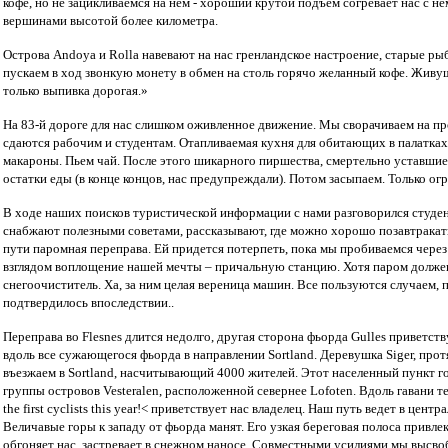
кофе, но не зацикливаемся на нем - хороший крутой подъем согревает нас с
вершинами высотой более километра.
Острова Andoya и Rolla навевают на нас гренландское настроение, старые ры
пускаем в ход звонкую монету в обмен на столь горячо желанный кофе. Живущ
только выпивка дорогая.»
На 83-й дороге для нас слишком оживленное движение. Мы сворачиваем на пр
сдаются рабочим и студентам. Отапливаемая кухня для обитающих в палатках –
макароны. Пьем чай. После этого шикарного пиршества, смертельно уставшие,
остатки еды (в конце концов, нас предупреждали). Потом засыпаем. Только о
В ходе наших поисков туристической информации с нами разговорился студен
снабжают полезными советами, рассказывают, где можно хорошо позавтракать.
пути паромная переправа. Ей придется потерпеть, пока мы пробиваемся чере
взглядом воплощение нашей мечты – причальную станцию. Хотя паром должен 
снегоочиститель. Ха, за ним целая вереница машин. Все пользуются случаем,
подтвердилось впоследствии..
Переправа во Flesnes длится недолго, другая сторона фьорда Gulles приветст
вдоль все сужающегося фьорда в направлении Sortland. Деревушка Siger, прот
въезжаем в Sortland, насчитывающий 4000 жителей. Этот населенный пункт г
группы островов Vesteralen, расположенной севернее Lofoten. Вдоль гавани т
the first cyclists this year!< приветствует нас владелец. Наш путь ведет в цен
Величавые горы к западу от фьорда манят. Его узкая береговая полоса привлек
обгоняет нас, застревает в снежном наносе. Совместными усилиями мы высво