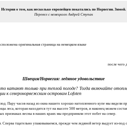
История о том, как несколько европейцев покатались по Норвегии. Зимой.
Перевел с немецкого Андрей Ступак
асположена оригинальная страница на немецком языке
после чего 
Швеция/Норвегия: ледяное удовольствие
о катают только при теплой погоде? Тогда включайте отоплен
ии к северонорвежским островам Lofoten
олод. Пару часов назад из окна нашего хорошо натопленного купе мы видели
цы леса, которая находится тут на высоте 500 метров, и наконец можем соста
вых признаках весны в наших краях мы предприняли этот побег на север.
и. Сперва тщательно упаковываемся, прежде чем ледяной ветер выдует из-под 